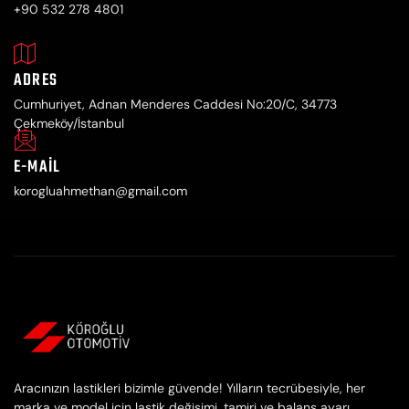
+90 532 278 4801
ADRES
Cumhuriyet, Adnan Menderes Caddesi No:20/C, 34773
Çekmeköy/İstanbul
E-MAIL
korogluahmethan@gmail.com
Aracınızın lastikleri bizimle güvende! Yılların tecrübesiyle, her
marka ve model için lastik değişimi, tamiri ve balans ayarı