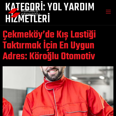
KATEGORI:
YOL YARDIM
HIZMETLERI
Çekmeköy’de Kış Lastiği
Taktırmak İçin En Uygun
Adres: Köroğlu Otomotiv